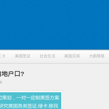
工卡
美国签证
社会生活
美国见闻
大鹤随笔
地户口?
大鹤