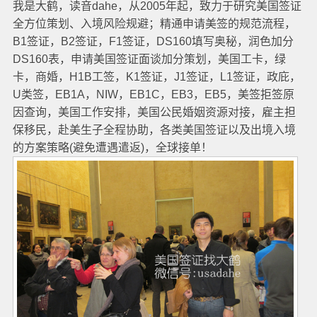
我是大鹤，读音dahe，从2005年起，致力于研究美国签证
全方位策划、入境风险规避；精通申请美签的规范流程，
B1签证，B2签证，F1签证，DS160填写奥秘，润色加分
DS160表，申请美国签证面谈加分策划，美国工卡，绿
卡，商婚，H1B工签，K1签证，J1签证，L1签证，政庇，
U类签，EB1A，NIW，EB1C，EB3，EB5，美签拒签原
因查询，美国工作安排，美国公民婚姻资源对接，雇主担
保移民，赴美生子全程协助，各类美国签证以及出境入境
的方案策略(避免遭遇遣返)，全球接单！