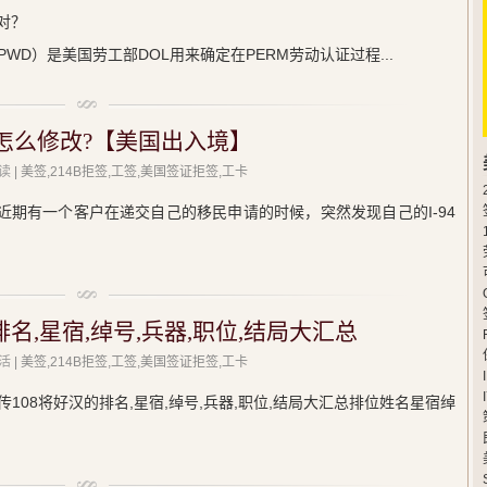
对？
WD）是美国劳工部DOL用来确定在PERM劳动认证过程...
了怎么修改?【美国出入境】
读
| 美签,214B拒签,工签,美国签证拒签,工卡
？近期有一个客户在递交自己的移民申请的时候，突然发现自己的I-94
名,星宿,绰号,兵器,职位,结局大汇总
活
| 美签,214B拒签,工签,美国签证拒签,工卡
108将好汉的排名,星宿,绰号,兵器,职位,结局大汇总排位姓名星宿绰