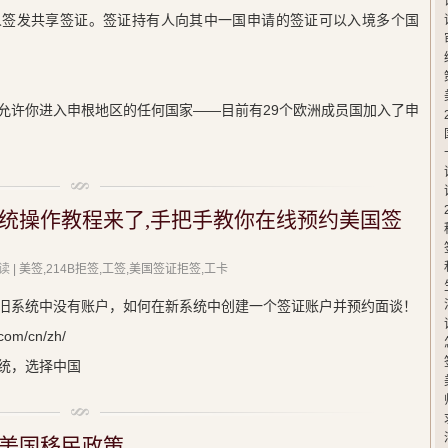
人签发共享签证。签证持有人向其中一国申请的签证可以入境多个国
允许你进入申根地区的任何国家——目前有29个欧洲成员国加入了申
统操作教程来了,手把手教你在线预约美国签
读
| 美签,214B拒签,工签,美国签证拒签,工卡
旧系统中没有账户，如何在新系统中创建一个签证账户并预约面谈！
m/cn/zh/
统，选择中国
美国移民政策