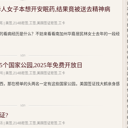
华人女子本想开安眠药,结果竟被送去精神病
笔
| 美签,214B拒签,工签,美国签证拒签,工卡
的看病经历是什么？不妨来看看南加州华裔居民林女士去年的一段经
个国家公园,2025年免费开放日
闻
| 美签,214B拒签,工签,美国签证拒签,工卡
西，那在榜单的头两名一定有这些国家公园。美国签证找大鹤亲身感
证?
活
| 美签,214B拒签,工签,美国签证拒签,工卡