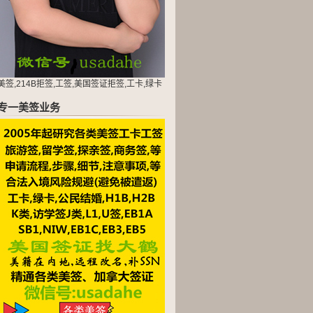
美签,214B拒签,工签,美国签证拒签,工卡,绿卡
专一美签业务