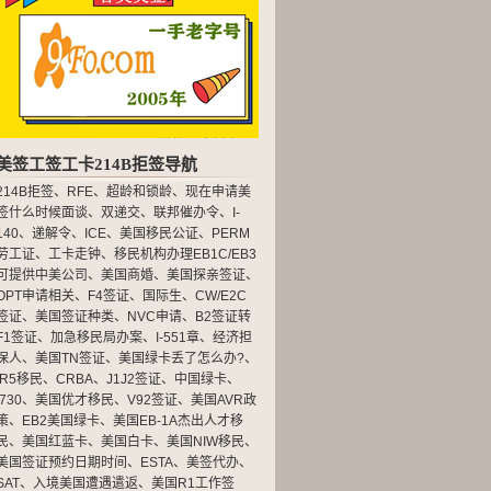
美签工签工卡214B拒签导航
214B拒签
、
RFE
、
超龄和锁龄
、
现在申请美
签什么时候面谈
、
双递交
、
联邦催办令
、
I-
140
、
递解令
、
ICE
、
美国移民公证
、
PERM
劳工证
、
工卡走钟
、
移民机构办理EB1C/EB3
可提供中美公司
、
美国商婚
、
美国探亲签证
、
OPT申请相关
、
F4签证
、
国际生
、
CW/E2C
签证
、
美国签证种类
、
NVC申请
、
B2签证转
F1签证
、
加急移民局办案
、
I-551章
、
经济担
保人
、
美国TN签证
、
美国绿卡丢了怎么办?
、
IR5移民
、
CRBA
、
J1J2签证
、
中国绿卡
、
I730
、
美国优才移民
、
V92签证
、
美国AVR政
策
、
EB2美国绿卡
、
美国EB-1A杰出人才移
民
、
美国红蓝卡
、
美国白卡
、
美国NIW移民
、
美国签证预约日期时间
、
ESTA
、
美签代办
、
SAT
、
入境美国遭遇遣返
、
美国R1工作签