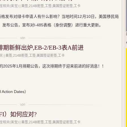
宝相关(美宝)
| 美签,214B拒签,工签,美国签证拒签,工卡
5表格发布对绿卡申请人有什么影响？当地时间12月10日，美国移民局
i-485）发布公告，宣布对I-485表格（身份调整）进行重大更新。
期新鲜出炉,EB-2/EB-3表A前进
民
| 美签,214B拒签,工签,美国签证拒签,工卡
的2025年1月排期公告，这次排期终于迎来前进的好消息！！
tion Dates）
FI）如何应对?
宝相关(美宝)
| 美签,214B拒签,工签,美国签证拒签,工卡