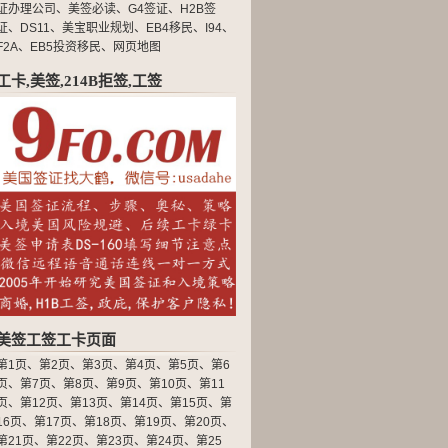
证办理公司
、
美签必读
、
G4签证
、
H2B签
证
、
DS11
、
美宝职业规划
、
EB4移民
、
I94
、
F2A
、
EB5投资移民
、
网页地图
工卡,美签,214B拒签,工签
美签工签工卡页面
第1页
、
第2页
、
第3页
、
第4页
、
第5页
、
第6
页
、
第7页
、
第8页
、
第9页
、
第10页
、
第11
页
、
第12页
、
第13页
、
第14页
、
第15页
、
第
16页
、
第17页
、
第18页
、
第19页
、
第20页
、
第21页
、
第22页
、
第23页
、
第24页
、
第25