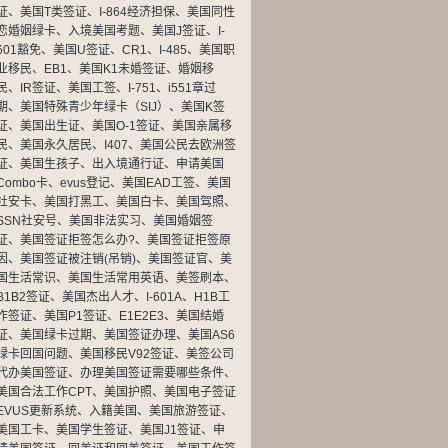
证
、
美国T类签证
、
I-864经济担保
、
美国同性
恋婚姻绿卡
、
入境美国考题
、
美国J签证
、
I-
601豁免
、
美国U签证
、
CR1
、
I-485
、
美国职
业移民
、
EB1
、
美国K1未婚签证
、
婚姻移
民
、
IR签证
、
美国工签
、
I-751
、
i551章过
期
、
美国特殊青少年绿卡（SIJ）
、
美国K签
证
、
美国出生证
、
美国O-1签证
、
美国亲属移
民
、
美国永久居民
、
I407
、
美国公民去欧洲签
证
、
美国生孩子
、
出入境通行证
、
申请美国
Combo卡
、
evus登记
、
美国EAD工签
、
美国
社安卡
、
美国打黑工
、
美国白卡
、
美国驾照
、
SSN社安号
、
美国非法实习
、
美国婚姻签
证
、
美国签证拒签怎么办?
、
美国签证拒签原
因
、
美国签证被注销(吊销)
、
美国签证官
、
美
国生活常识
、
美国生活常用英语
、
美签刷本
、
B1B2签证
、
美国杰出人才
、
I-601A
、
H1B工
作签证
、
美国P1签证
、
E1E2E3
、
美国结婚
证
、
美国绿卡过期
、
美国签证办理
、
美国AS6
绿卡回国问题
、
美国移民V92签证
、
美签公司
代办美国签证
、
办理美国签证需要哪些条件
、
美国合法工作CPT
、
美国护照
、
美国电子签证
EVUS更新系统
、
入籍美国
、
美国旅游签证
、
美国工卡
、
美国学生签证
、
美国J1签证
、
申