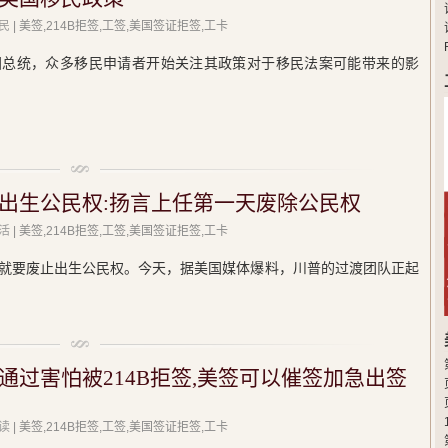
民
| 美签,214B拒签,工签,美国签证拒签,工卡
国总统，众多移民申请者开始关注其政策对于移民法案可能带来的影
出生公民权:扬言上任第一天废除公民权
活
| 美签,214B拒签,工签,美国签证拒签,工卡
就要废止出生公民权。今天，据美国媒体爆料，川普的过渡团队正起
通过害怕被214B拒签,美签可以催签加急出签
读
| 美签,214B拒签,工签,美国签证拒签,工卡