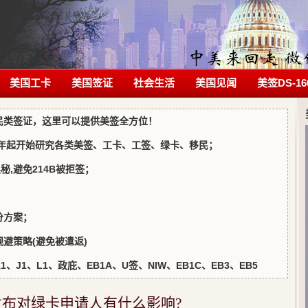
美国工卡
美国签证
社会生活
美国见闻
美签DS-16
民类签证，这里可以提供美签全方位！
5年起开始研究各类美签、工卡、工签、绿卡、移民；
写奥秘,避免214B被拒签；
；
分方案；
避策略(避免被遣返)
J1、L1、政庇、EB1A、U签、NIW、EB1C、EB3、EB5
格发布对绿卡申请人有什么影响?