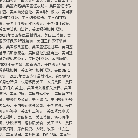
请美国签证
、
回美证和回美签证
、
美国工作签
证
、
美签攻略(美国签证攻略)
、
美国签证行政
审查
、
美国商务签证
、
美国职业移民
、
美国准
绿卡E2签证
、
美国结婚绿卡
、
美国OPT郑
策
、
美国工作签证H1B签证
、
美国OPT郑策
、
美国生活实用法律
、
美国报税相关话题
、
2023年美国移民最新消息
、
美国L1签证
、
美
国签证保签 特殊渠道
、
美国工作签证拿绿
卡
、
美国移民签证
、
美国签证通过率
、
美国签
证申请加急流程
、
美国签证拒签再签
、
美国签
证办理机构公司
、
美国Q1签证
、
政治庇护
、
2023年美国绿卡最新消息
、
美国签证申请流
程步骤相关
、
美国留学相关话题
、
美国SB-1
签证
、
2023年美国签证最新消息
、
身份延期
和身份转换
、
快速移民美国
、
入境美国
、
美国
生子相关(美宝)
、
美国出入境相关法律
、
美国
法律
、
美国护照
、
美国办理公司
、
美国留学签
证
、
美签代办公司
、
美国绿卡
、
美国签证拒签
怎么办
、
美国签证代办公司
、
美国财税
、
美国
签证拒签率
、
美国打工签证
、
美国紧急电话
、
美国福利
、
美国移民
、
美国签证
、
洛杉矶律
师
、
诉讼指南
、
洛杉矶美食
、
美国华人
、
美国
求职招聘
、
房产投资
、
大鹤讲故事
、
社会生
活
、
美国见闻
、
美签随笔
、
DS-160
、
美国签