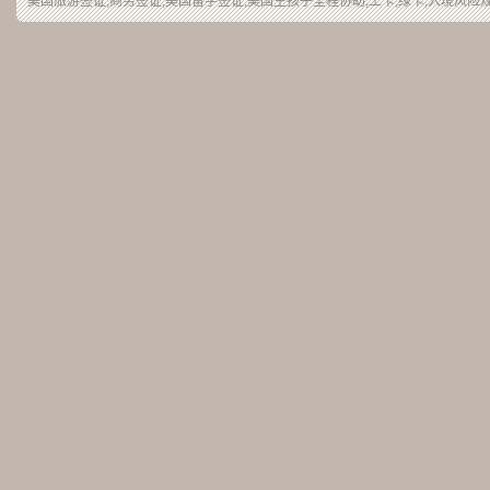
美国旅游签证,商务签证,美国留学签证,美国生孩子全程协助,工卡,绿卡,入境风险