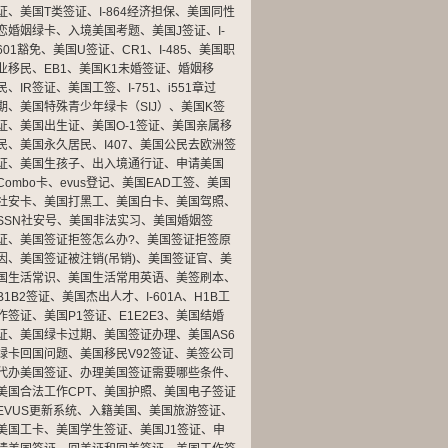
证
、
美国T类签证
、
I-864经济担保
、
美国同性
恋婚姻绿卡
、
入境美国考题
、
美国J签证
、
I-
601豁免
、
美国U签证
、
CR1
、
I-485
、
美国职
业移民
、
EB1
、
美国K1未婚签证
、
婚姻移
民
、
IR签证
、
美国工签
、
I-751
、
i551章过
期
、
美国特殊青少年绿卡（SIJ）
、
美国K签
证
、
美国出生证
、
美国O-1签证
、
美国亲属移
民
、
美国永久居民
、
I407
、
美国公民去欧洲签
证
、
美国生孩子
、
出入境通行证
、
申请美国
Combo卡
、
evus登记
、
美国EAD工签
、
美国
社安卡
、
美国打黑工
、
美国白卡
、
美国驾照
、
SSN社安号
、
美国非法实习
、
美国婚姻签
证
、
美国签证拒签怎么办?
、
美国签证拒签原
因
、
美国签证被注销(吊销)
、
美国签证官
、
美
国生活常识
、
美国生活常用英语
、
美签刷本
、
B1B2签证
、
美国杰出人才
、
I-601A
、
H1B工
作签证
、
美国P1签证
、
E1E2E3
、
美国结婚
证
、
美国绿卡过期
、
美国签证办理
、
美国AS6
绿卡回国问题
、
美国移民V92签证
、
美签公司
代办美国签证
、
办理美国签证需要哪些条件
、
美国合法工作CPT
、
美国护照
、
美国电子签证
EVUS更新系统
、
入籍美国
、
美国旅游签证
、
美国工卡
、
美国学生签证
、
美国J1签证
、
申