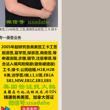
美签,214B拒签,工签,美国签证拒签,工卡,绿卡
专一美签业务