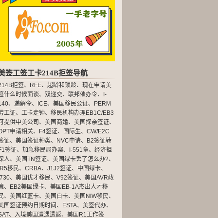
美签工签工卡214B拒签导航
214B拒签
、
RFE
、
超龄和锁龄
、
现在申请美
签什么时候面谈
、
双递交
、
联邦催办令
、
I-
140
、
递解令
、
ICE
、
美国移民公证
、
PERM
劳工证
、
工卡走钟
、
移民机构办理EB1C/EB3
可提供中美公司
、
美国商婚
、
美国探亲签证
、
OPT申请相关
、
F4签证
、
国际生
、
CW/E2C
签证
、
美国签证种类
、
NVC申请
、
B2签证转
F1签证
、
加急移民局办案
、
I-551章
、
经济担
保人
、
美国TN签证
、
美国绿卡丢了怎么办?
、
IR5移民
、
CRBA
、
J1J2签证
、
中国绿卡
、
I730
、
美国优才移民
、
V92签证
、
美国AVR政
策
、
EB2美国绿卡
、
美国EB-1A杰出人才移
民
、
美国红蓝卡
、
美国白卡
、
美国NIW移民
、
美国签证预约日期时间
、
ESTA
、
美签代办
、
SAT
、
入境美国遭遇遣返
、
美国R1工作签