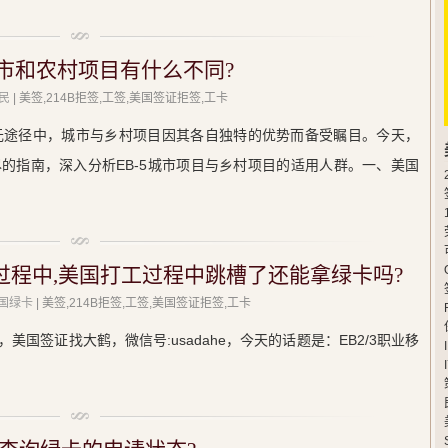
城市和农村项目有什么不同?
民
| 美签,214B拒签,工签,美国签证拒签,工卡
多元途径中，城市与乡村项目因其各自独特的优势而备受瞩目。今天，
的指南，深入分析EB-5城市项目与乡村项目的适用人群。一、美国
请过程中,美国打工过程中跳槽了还能拿绿卡吗?
美国绿卡
| 美签,214B拒签,工签,美国签证拒签,工卡
国签证找大鹤，微信号:usadahe，今天的话题是：EB2/3职业移