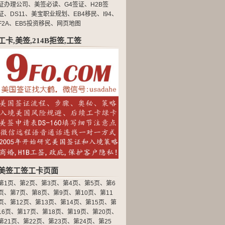
证办理公司
、
美签必读
、
G4签证
、
H2B签
证
、
DS11
、
美宝职业规划
、
EB4移民
、
I94
、
F2A
、
EB5投资移民
、
网页地图
工卡,美签,214B拒签,工签
美签工签工卡页面
第1页
、
第2页
、
第3页
、
第4页
、
第5页
、
第6
页
、
第7页
、
第8页
、
第9页
、
第10页
、
第11
页
、
第12页
、
第13页
、
第14页
、
第15页
、
第
16页
、
第17页
、
第18页
、
第19页
、
第20页
、
第21页
、
第22页
、
第23页
、
第24页
、
第25