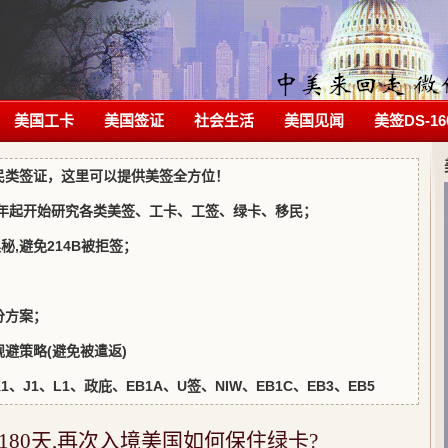
美国工卡
美国签证
社会生活
美国见闻
美签DS-16
民类签证，这里可以提供美签全方位！
5年起开始研究各类美签、工卡、工签、绿卡、移民；
写奥秘,避免214B被拒签；
；
分方案；
避策略(避免被遣返)
J1、L1、政庇、EB1A、U签、NIW、EB1C、EB3、EB5
80天,再次入境美国如何保住绿卡?