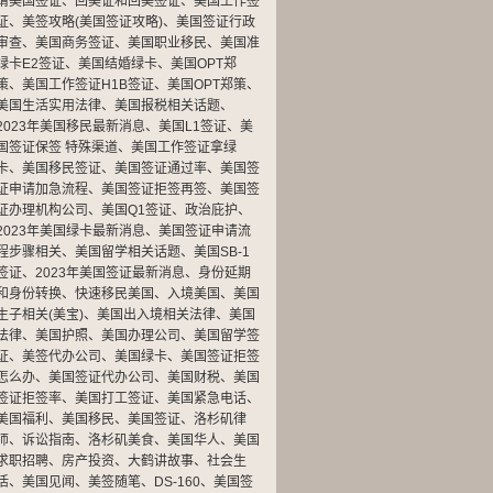
请美国签证
、
回美证和回美签证
、
美国工作签
证
、
美签攻略(美国签证攻略)
、
美国签证行政
审查
、
美国商务签证
、
美国职业移民
、
美国准
绿卡E2签证
、
美国结婚绿卡
、
美国OPT郑
策
、
美国工作签证H1B签证
、
美国OPT郑策
、
美国生活实用法律
、
美国报税相关话题
、
2023年美国移民最新消息
、
美国L1签证
、
美
国签证保签 特殊渠道
、
美国工作签证拿绿
卡
、
美国移民签证
、
美国签证通过率
、
美国签
证申请加急流程
、
美国签证拒签再签
、
美国签
证办理机构公司
、
美国Q1签证
、
政治庇护
、
2023年美国绿卡最新消息
、
美国签证申请流
程步骤相关
、
美国留学相关话题
、
美国SB-1
签证
、
2023年美国签证最新消息
、
身份延期
和身份转换
、
快速移民美国
、
入境美国
、
美国
生子相关(美宝)
、
美国出入境相关法律
、
美国
法律
、
美国护照
、
美国办理公司
、
美国留学签
证
、
美签代办公司
、
美国绿卡
、
美国签证拒签
怎么办
、
美国签证代办公司
、
美国财税
、
美国
签证拒签率
、
美国打工签证
、
美国紧急电话
、
美国福利
、
美国移民
、
美国签证
、
洛杉矶律
师
、
诉讼指南
、
洛杉矶美食
、
美国华人
、
美国
求职招聘
、
房产投资
、
大鹤讲故事
、
社会生
活
、
美国见闻
、
美签随笔
、
DS-160
、
美国签