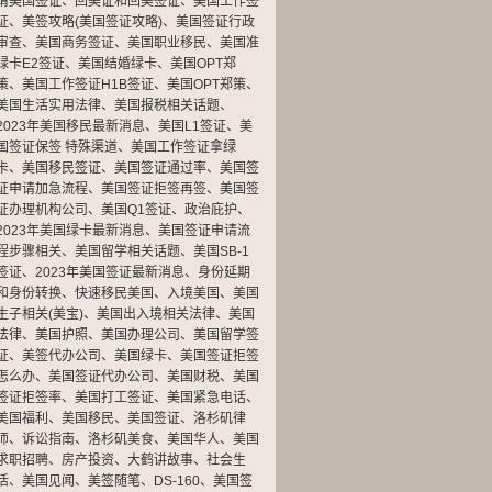
请美国签证
、
回美证和回美签证
、
美国工作签
证
、
美签攻略(美国签证攻略)
、
美国签证行政
审查
、
美国商务签证
、
美国职业移民
、
美国准
绿卡E2签证
、
美国结婚绿卡
、
美国OPT郑
策
、
美国工作签证H1B签证
、
美国OPT郑策
、
美国生活实用法律
、
美国报税相关话题
、
2023年美国移民最新消息
、
美国L1签证
、
美
国签证保签 特殊渠道
、
美国工作签证拿绿
卡
、
美国移民签证
、
美国签证通过率
、
美国签
证申请加急流程
、
美国签证拒签再签
、
美国签
证办理机构公司
、
美国Q1签证
、
政治庇护
、
2023年美国绿卡最新消息
、
美国签证申请流
程步骤相关
、
美国留学相关话题
、
美国SB-1
签证
、
2023年美国签证最新消息
、
身份延期
和身份转换
、
快速移民美国
、
入境美国
、
美国
生子相关(美宝)
、
美国出入境相关法律
、
美国
法律
、
美国护照
、
美国办理公司
、
美国留学签
证
、
美签代办公司
、
美国绿卡
、
美国签证拒签
怎么办
、
美国签证代办公司
、
美国财税
、
美国
签证拒签率
、
美国打工签证
、
美国紧急电话
、
美国福利
、
美国移民
、
美国签证
、
洛杉矶律
师
、
诉讼指南
、
洛杉矶美食
、
美国华人
、
美国
求职招聘
、
房产投资
、
大鹤讲故事
、
社会生
活
、
美国见闻
、
美签随笔
、
DS-160
、
美国签