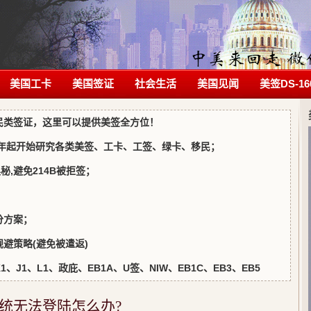
美国工卡
美国签证
社会生活
美国见闻
美签DS-16
民类签证，这里可以提供美签全方位！
5年起开始研究各类美签、工卡、工签、绿卡、移民；
写奥秘,避免214B被拒签；
；
分方案；
避策略(避免被遣返)
J1、L1、政庇、EB1A、U签、NIW、EB1C、EB3、EB5
统无法登陆怎么办?