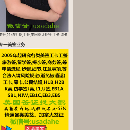
美签,214B拒签,工签,美国签证拒签,工卡,绿卡
专一美签业务