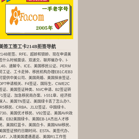
美签工签工卡214B拒签导航
214B拒签
、
RFE
、
超龄和锁龄
、
现在申请美
签什么时候面谈
、
双递交
、
联邦催办令
、
I-
140
、
递解令
、
ICE
、
美国移民公证
、
PERM
劳工证
、
工卡走钟
、
移民机构办理EB1C/EB3
可提供中美公司
、
美国商婚
、
美国探亲签证
、
OPT申请相关
、
F4签证
、
国际生
、
CW/E2C
签证
、
美国签证种类
、
NVC申请
、
B2签证转
F1签证
、
加急移民局办案
、
I-551章
、
经济担
保人
、
美国TN签证
、
美国绿卡丢了怎么办?
、
IR5移民
、
CRBA
、
J1J2签证
、
中国绿卡
、
I730
、
美国优才移民
、
V92签证
、
美国AVR政
策
、
EB2美国绿卡
、
美国EB-1A杰出人才移
民
、
美国红蓝卡
、
美国白卡
、
美国NIW移民
、
美国签证预约日期时间
、
ESTA
、
美签代办
、
SAT
、
入境美国遭遇遣返
、
美国R1工作签