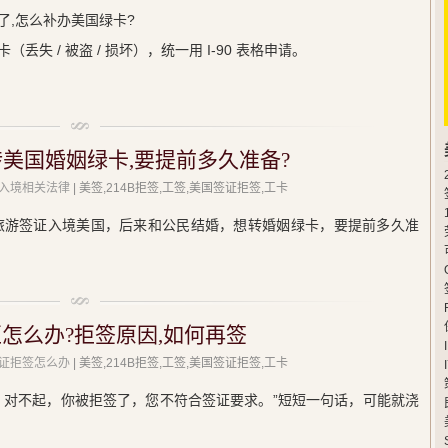
了,怎么补办美国绿卡?
失 / 被盗 / 损坏），统一用 I-90 表格申请。
转美国婚姻绿卡,要提前多久准备?
入境相关法律
| 美签,214B拒签,工签,美国签证拒签,工卡
2 旅游签证入境美国，后来和公民结婚，想转婚姻绿卡，要提前多久准
怎么办?拒签原因,如何再签
证拒签怎么办
| 美签,214B拒签,工签,美国签证拒签,工卡
，对不起，你被拒签了，您不符合签证要求。”短短一句话，可能就浇