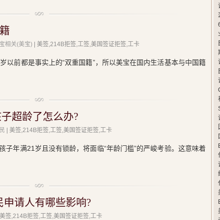
美籍
宝相关(美宝)
| 美签,214B拒签,工签,美国签证拒签,工卡
8岁以前都是事实上的“双重国籍”，所以美宝在国内生活基本与中国籍
孩子超龄了怎么办?
民
| 美签,214B拒签,工签,美国签证拒签,工卡
孩子年满21岁且没有锁龄，将面临“年龄门槛”的严峻考验。这意味着
移民申请人有哪些影响?
 美签,214B拒签,工签,美国签证拒签,工卡