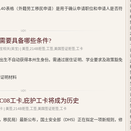
-140表格（外籍劳工移民申请）是用于确认申请职位和申请人是否符
需要具备哪些条件?
宝相关(美宝)
| 美签,214B拒签,工签,美国签证拒签,工卡
出生不自动获得本州生身份。需通过居住证明、学业要求及政策豁免
+证明材料
C08工卡,庇护工卡将成为历史
卡
| 美签,214B拒签,工签,美国签证拒签,工卡
S，移民局）最新公布，国土安全部（DHS）正在拟定一项新规则，修