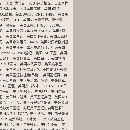
证
、
美国T类签证
、
I-864经济担保
、
美国同性
恋婚姻绿卡
、
入境美国考题
、
美国J签证
、
I-
601豁免
、
美国U签证
、
CR1
、
I-485
、
美国职
业移民
、
EB1
、
美国K1未婚签证
、
婚姻移
民
、
IR签证
、
美国工签
、
I-751
、
i551章过
期
、
美国特殊青少年绿卡（SIJ）
、
美国K签
证
、
美国出生证
、
美国O-1签证
、
美国亲属移
民
、
美国永久居民
、
I407
、
美国公民去欧洲签
证
、
美国生孩子
、
出入境通行证
、
申请美国
Combo卡
、
evus登记
、
美国EAD工签
、
美国
社安卡
、
美国打黑工
、
美国白卡
、
美国驾照
、
SSN社安号
、
美国非法实习
、
美国婚姻签
证
、
美国签证拒签怎么办?
、
美国签证拒签原
因
、
美国签证被注销(吊销)
、
美国签证官
、
美
国生活常识
、
美国生活常用英语
、
美签刷本
、
B1B2签证
、
美国杰出人才
、
I-601A
、
H1B工
作签证
、
美国P1签证
、
E1E2E3
、
美国结婚
证
、
美国绿卡过期
、
美国签证办理
、
美国AS6
绿卡回国问题
、
美国移民V92签证
、
美签公司
代办美国签证
、
办理美国签证需要哪些条件
、
美国合法工作CPT
、
美国护照
、
美国电子签证
EVUS更新系统
、
入籍美国
、
美国旅游签证
、
美国工卡
、
美国学生签证
、
美国J1签证
、
申