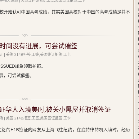
学相关话题
| 美签,214B拒签,工签,美国签证拒签,工卡
校开始认可中国高考成绩，其实美国高校对于中国的高考成绩是并不
时间没有进展，可尝试催签
证
| 美签,214B拒签,工签,美国签证拒签,工卡
SSUED加急领取护照。
展，可尝试催签。
签证华人入境美时,被关小黑屋并取消签证
活
| 美签,214B拒签,工签,美国签证拒签,工卡
国工签的H1B签证的网友从上海飞往纽约，在底特律转机入境时，经历