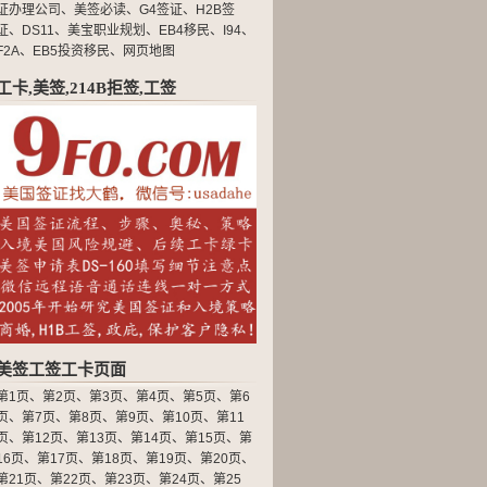
证办理公司
、
美签必读
、
G4签证
、
H2B签
证
、
DS11
、
美宝职业规划
、
EB4移民
、
I94
、
F2A
、
EB5投资移民
、
网页地图
工卡,美签,214B拒签,工签
美签工签工卡页面
第1页
、
第2页
、
第3页
、
第4页
、
第5页
、
第6
页
、
第7页
、
第8页
、
第9页
、
第10页
、
第11
页
、
第12页
、
第13页
、
第14页
、
第15页
、
第
16页
、
第17页
、
第18页
、
第19页
、
第20页
、
第21页
、
第22页
、
第23页
、
第24页
、
第25