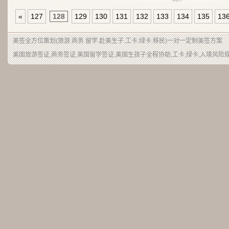
«
127
128
129
130
131
132
133
134
135
13
美签
全方位策划(旅游.商务.留学.赴美生子.工卡.绿卡.移民)一对一定制美签方案
美国旅游签证,商务签证,美国留学签证,美国生孩子全程协助,工卡,绿卡,入境风险