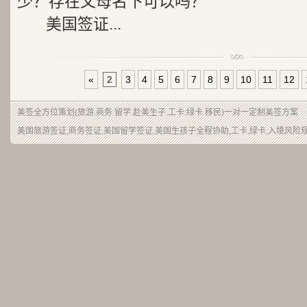
少？存在父母名下可以吗？
美国签证...
«
2
3
4
5
6
7
8
9
10
11
12
美签
全方位策划(旅游.商务.留学.赴美生子.工卡.绿卡.移民)一对一定制美签方案
美国旅游签证,商务签证,美国留学签证,美国生孩子全程协助,工卡,绿卡,入境风险