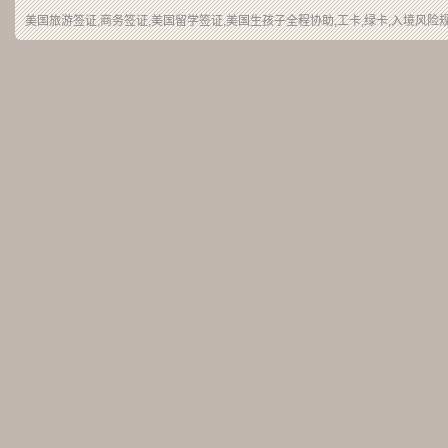
美国旅游签证,商务签证,美国留学签证,美国生孩子全程协助,工卡,绿卡,入境风险