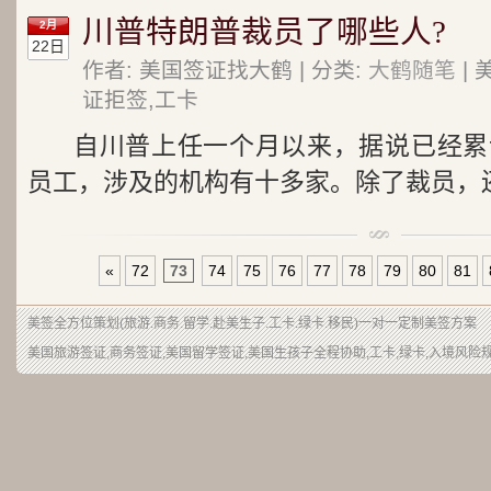
川普特朗普裁员了哪些人?
2月
22日
作者: 美国签证找大鹤 | 分类:
大鹤随笔
| 
证拒签,工卡
自川普上任一个月以来，据说已经累
员工，涉及的机构有十多家。除了裁员，还有7
«
72
73
74
75
76
77
78
79
80
81
美签
全方位策划(旅游.商务.留学.赴美生子.工卡.绿卡.移民)一对一定制美签方案
美国旅游签证,商务签证,美国留学签证,美国生孩子全程协助,工卡,绿卡,入境风险