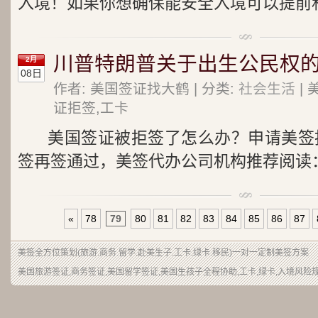
入境！如果你想确保能安全入境可以提前私
川普特朗普关于出生公民权
2月
08日
作者: 美国签证找大鹤 | 分类:
社会生活
| 
证拒签,工卡
美国签证被拒签了怎么办？申请美签拒
签再签通过，美签代办公司机构推荐阅读：
«
78
79
80
81
82
83
84
85
86
87
美签
全方位策划(旅游.商务.留学.赴美生子.工卡.绿卡.移民)一对一定制美签方案
美国旅游签证,商务签证,美国留学签证,美国生孩子全程协助,工卡,绿卡,入境风险