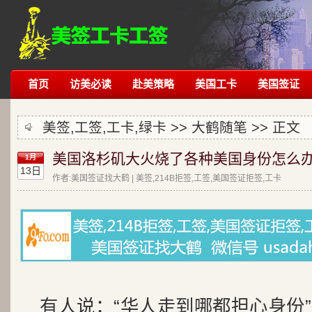
首页
访美必读
赴美策略
美国工卡
美国签证
美签,工签,工卡,绿卡 >>
大鹤随笔
>> 正文
美国洛杉矶大火烧了各种美国身份怎么办
1月
13日
作者:美国签证找大鹤 | 美签,214B拒签,工签,美国签证拒签,工卡
有人说：“华人走到哪都担心身份”