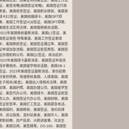
请美国签证
、
回美证和回美签证
、
美国工作签
证
、
美签攻略(美国签证攻略)
、
美国签证行政
审查
、
美国商务签证
、
美国职业移民
、
美国准
绿卡E2签证
、
美国结婚绿卡
、
美国OPT郑
策
、
美国工作签证H1B签证
、
美国OPT郑策
、
美国生活实用法律
、
美国报税相关话题
、
2023年美国移民最新消息
、
美国L1签证
、
美
国签证保签 特殊渠道
、
美国工作签证拿绿
卡
、
美国移民签证
、
美国签证通过率
、
美国签
证申请加急流程
、
美国签证拒签再签
、
美国签
证办理机构公司
、
美国Q1签证
、
政治庇护
、
2023年美国绿卡最新消息
、
美国签证申请流
程步骤相关
、
美国留学相关话题
、
美国SB-1
签证
、
2023年美国签证最新消息
、
身份延期
和身份转换
、
快速移民美国
、
入境美国
、
美国
生子相关(美宝)
、
美国出入境相关法律
、
美国
法律
、
美国护照
、
美国办理公司
、
美国留学签
证
、
美签代办公司
、
美国绿卡
、
美国签证拒签
怎么办
、
美国签证代办公司
、
美国财税
、
美国
签证拒签率
、
美国打工签证
、
美国紧急电话
、
美国福利
、
美国移民
、
美国签证
、
洛杉矶律
师
、
诉讼指南
、
洛杉矶美食
、
美国华人
、
美国
求职招聘
、
房产投资
、
大鹤讲故事
、
社会生
活
、
美国见闻
、
美签随笔
、
DS-160
、
美国签