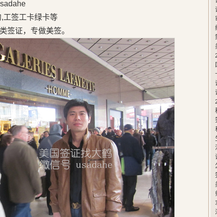
adahe
的,工签工卡绿卡等
类签证，专做美签。