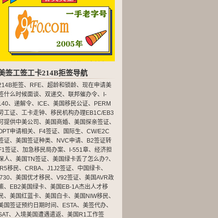
美签工签工卡214B拒签导航
214B拒签
、
RFE
、
超龄和锁龄
、
现在申请美
签什么时候面谈
、
双递交
、
联邦催办令
、
I-
140
、
递解令
、
ICE
、
美国移民公证
、
PERM
劳工证
、
工卡走钟
、
移民机构办理EB1C/EB3
可提供中美公司
、
美国商婚
、
美国探亲签证
、
OPT申请相关
、
F4签证
、
国际生
、
CW/E2C
签证
、
美国签证种类
、
NVC申请
、
B2签证转
F1签证
、
加急移民局办案
、
I-551章
、
经济担
保人
、
美国TN签证
、
美国绿卡丢了怎么办?
、
IR5移民
、
CRBA
、
J1J2签证
、
中国绿卡
、
I730
、
美国优才移民
、
V92签证
、
美国AVR政
策
、
EB2美国绿卡
、
美国EB-1A杰出人才移
民
、
美国红蓝卡
、
美国白卡
、
美国NIW移民
、
美国签证预约日期时间
、
ESTA
、
美签代办
、
SAT
、
入境美国遭遇遣返
、
美国R1工作签