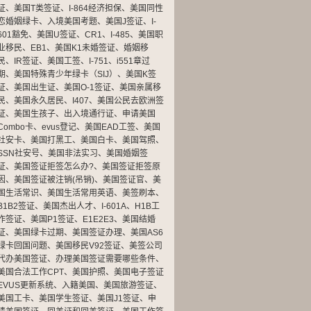
证
、
美国T类签证
、
I-864经济担保
、
美国同性
恋婚姻绿卡
、
入境美国考题
、
美国J签证
、
I-
601豁免
、
美国U签证
、
CR1
、
I-485
、
美国职
业移民
、
EB1
、
美国K1未婚签证
、
婚姻移
民
、
IR签证
、
美国工签
、
I-751
、
i551章过
期
、
美国特殊青少年绿卡（SIJ）
、
美国K签
证
、
美国出生证
、
美国O-1签证
、
美国亲属移
民
、
美国永久居民
、
I407
、
美国公民去欧洲签
证
、
美国生孩子
、
出入境通行证
、
申请美国
Combo卡
、
evus登记
、
美国EAD工签
、
美国
社安卡
、
美国打黑工
、
美国白卡
、
美国驾照
、
SSN社安号
、
美国非法实习
、
美国婚姻签
证
、
美国签证拒签怎么办?
、
美国签证拒签原
因
、
美国签证被注销(吊销)
、
美国签证官
、
美
国生活常识
、
美国生活常用英语
、
美签刷本
、
B1B2签证
、
美国杰出人才
、
I-601A
、
H1B工
作签证
、
美国P1签证
、
E1E2E3
、
美国结婚
证
、
美国绿卡过期
、
美国签证办理
、
美国AS6
绿卡回国问题
、
美国移民V92签证
、
美签公司
代办美国签证
、
办理美国签证需要哪些条件
、
美国合法工作CPT
、
美国护照
、
美国电子签证
EVUS更新系统
、
入籍美国
、
美国旅游签证
、
美国工卡
、
美国学生签证
、
美国J1签证
、
申