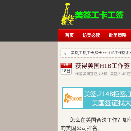
首页
访美必读
赴美策略
美签,工签,工卡,绿卡 >>
H1B工作签证
获得美国H1B工作
1月
18日
作者:美国签证找大鹤 | 美签,214B
怎么在美国合法工作？如何
的美国公司排名。