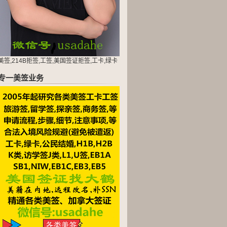
美签,214B拒签,工签,美国签证拒签,工卡,绿卡
专一美签业务