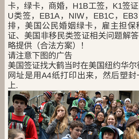
卡，绿卡，商婚，H1B工签，K1签证
U类签，EB1A，NIW，EB1C，E
排，美国公民婚姻绿卡，雇主担保
证、美国非移民类签证相关问题解答
略提供（合法方案）！
请注意下图的广告
美国签证找大鹤当时在美国纽约华尔
网址是用A4纸打印出来，然后塑封
上.