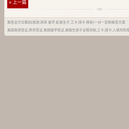
« 上一篇
美签
全方位策划(旅游.商务.留学.赴美生子.工卡.绿卡.移民)一对一定制美签方案
美国旅游签证,商务签证,美国留学签证,美国生孩子全程协助,工卡,绿卡,入境风险