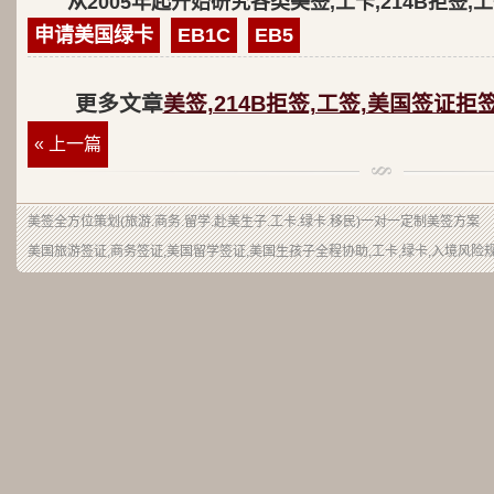
从2005年起开始研究各类美签,工卡,214B拒签,
申请美国绿卡
EB1C
EB5
更多文章
美签,214B拒签,工签,美国签证拒
« 上一篇
美签
全方位策划(旅游.商务.留学.赴美生子.工卡.绿卡.移民)一对一定制美签方案
美国旅游签证,商务签证,美国留学签证,美国生孩子全程协助,工卡,绿卡,入境风险