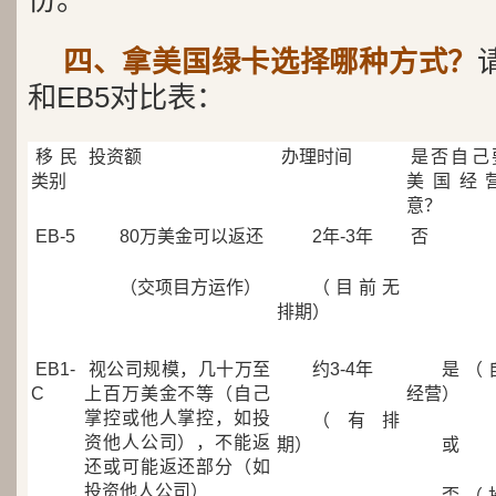
份。
四、拿美国绿卡选择哪种方式？
和EB5
对比表：
移民
投资额
办理时间
是否自己
类别
美国经
意？
EB-5
80万美金可以返还
2年-3年
否
（交项目方运作）
（目前无
排期）
EB1-
视公司规模，几十万至
约3-4年
是（
C
上百万美金不等（自己
经营）
掌控或他人掌控，如投
（有排
资他人公司），不能返
期）
或
还或可能返还部分（如
投资他人公司）
否（