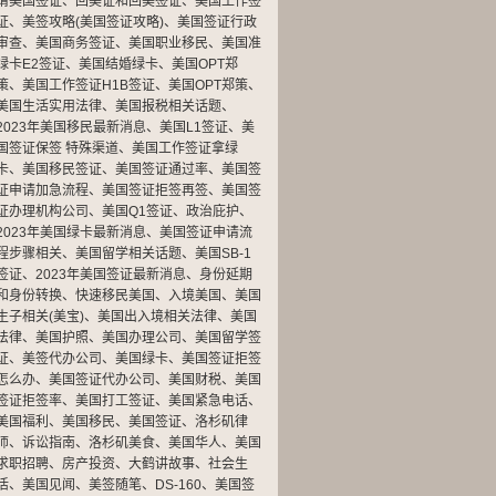
请美国签证
、
回美证和回美签证
、
美国工作签
证
、
美签攻略(美国签证攻略)
、
美国签证行政
审查
、
美国商务签证
、
美国职业移民
、
美国准
绿卡E2签证
、
美国结婚绿卡
、
美国OPT郑
策
、
美国工作签证H1B签证
、
美国OPT郑策
、
美国生活实用法律
、
美国报税相关话题
、
2023年美国移民最新消息
、
美国L1签证
、
美
国签证保签 特殊渠道
、
美国工作签证拿绿
卡
、
美国移民签证
、
美国签证通过率
、
美国签
证申请加急流程
、
美国签证拒签再签
、
美国签
证办理机构公司
、
美国Q1签证
、
政治庇护
、
2023年美国绿卡最新消息
、
美国签证申请流
程步骤相关
、
美国留学相关话题
、
美国SB-1
签证
、
2023年美国签证最新消息
、
身份延期
和身份转换
、
快速移民美国
、
入境美国
、
美国
生子相关(美宝)
、
美国出入境相关法律
、
美国
法律
、
美国护照
、
美国办理公司
、
美国留学签
证
、
美签代办公司
、
美国绿卡
、
美国签证拒签
怎么办
、
美国签证代办公司
、
美国财税
、
美国
签证拒签率
、
美国打工签证
、
美国紧急电话
、
美国福利
、
美国移民
、
美国签证
、
洛杉矶律
师
、
诉讼指南
、
洛杉矶美食
、
美国华人
、
美国
求职招聘
、
房产投资
、
大鹤讲故事
、
社会生
活
、
美国见闻
、
美签随笔
、
DS-160
、
美国签