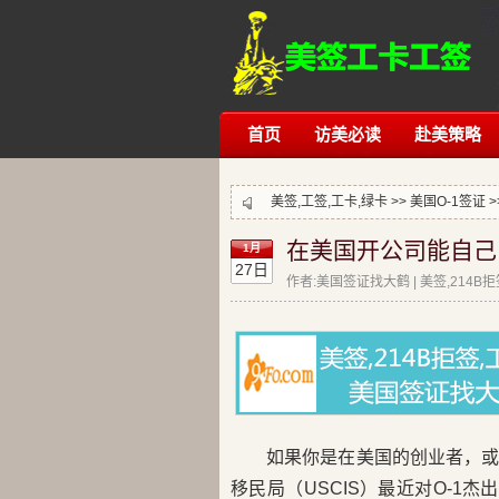
首页
访美必读
赴美策略
美签,工签,工卡,绿卡 >>
美国O-1签证
>
在美国开公司能自己
1月
27日
作者:美国签证找大鹤 | 美签,214B
如果你是在美国的创业者，
移民局（USCIS）最近对O-1