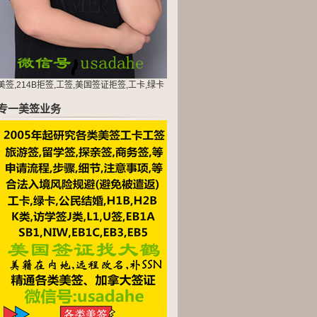
美签,214B拒签,工签,美国签证拒签,工卡,绿卡
专一美签业务