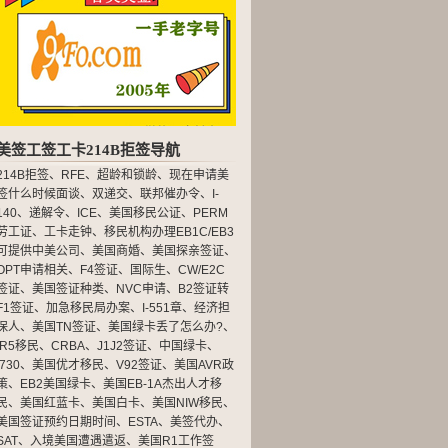
美签工签工卡214B拒签导航
214B拒签
、
RFE
、
超龄和锁龄
、
现在申请美
签什么时候面谈
、
双递交
、
联邦催办令
、
I-
140
、
递解令
、
ICE
、
美国移民公证
、
PERM
劳工证
、
工卡走钟
、
移民机构办理EB1C/EB3
可提供中美公司
、
美国商婚
、
美国探亲签证
、
OPT申请相关
、
F4签证
、
国际生
、
CW/E2C
签证
、
美国签证种类
、
NVC申请
、
B2签证转
F1签证
、
加急移民局办案
、
I-551章
、
经济担
保人
、
美国TN签证
、
美国绿卡丢了怎么办?
、
IR5移民
、
CRBA
、
J1J2签证
、
中国绿卡
、
I730
、
美国优才移民
、
V92签证
、
美国AVR政
策
、
EB2美国绿卡
、
美国EB-1A杰出人才移
民
、
美国红蓝卡
、
美国白卡
、
美国NIW移民
、
美国签证预约日期时间
、
ESTA
、
美签代办
、
SAT
、
入境美国遭遇遣返
、
美国R1工作签