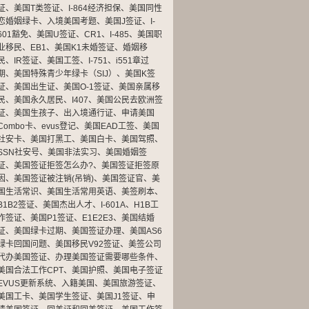
证
、
美国T类签证
、
I-864经济担保
、
美国同性
恋婚姻绿卡
、
入境美国考题
、
美国J签证
、
I-
601豁免
、
美国U签证
、
CR1
、
I-485
、
美国职
业移民
、
EB1
、
美国K1未婚签证
、
婚姻移
民
、
IR签证
、
美国工签
、
I-751
、
i551章过
期
、
美国特殊青少年绿卡（SIJ）
、
美国K签
证
、
美国出生证
、
美国O-1签证
、
美国亲属移
民
、
美国永久居民
、
I407
、
美国公民去欧洲签
证
、
美国生孩子
、
出入境通行证
、
申请美国
Combo卡
、
evus登记
、
美国EAD工签
、
美国
社安卡
、
美国打黑工
、
美国白卡
、
美国驾照
、
SSN社安号
、
美国非法实习
、
美国婚姻签
证
、
美国签证拒签怎么办?
、
美国签证拒签原
因
、
美国签证被注销(吊销)
、
美国签证官
、
美
国生活常识
、
美国生活常用英语
、
美签刷本
、
B1B2签证
、
美国杰出人才
、
I-601A
、
H1B工
作签证
、
美国P1签证
、
E1E2E3
、
美国结婚
证
、
美国绿卡过期
、
美国签证办理
、
美国AS6
绿卡回国问题
、
美国移民V92签证
、
美签公司
代办美国签证
、
办理美国签证需要哪些条件
、
美国合法工作CPT
、
美国护照
、
美国电子签证
EVUS更新系统
、
入籍美国
、
美国旅游签证
、
美国工卡
、
美国学生签证
、
美国J1签证
、
申