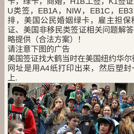
卡，绿卡，商婚，H1B工签，K1签证
U类签，EB1A，NIW，EB1C，E
排，美国公民婚姻绿卡，雇主担保
证、美国非移民类签证相关问题解答
略提供（合法方案）！
请注意下图的广告
美国签证找大鹤当时在美国纽约华尔
网址是用A4纸打印出来，然后塑封
上.