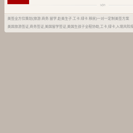
美签
全方位策划(旅游.商务.留学.赴美生子.工卡.绿卡.移民)一对一定制美签方案
美国旅游签证,商务签证,美国留学签证,美国生孩子全程协助,工卡,绿卡,入境风险