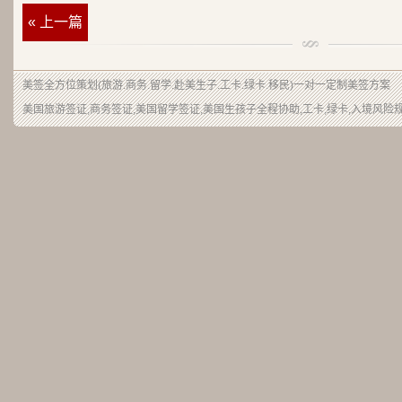
« 上一篇
美签
全方位策划(旅游.商务.留学.赴美生子.工卡.绿卡.移民)一对一定制美签方案
美国旅游签证,商务签证,美国留学签证,美国生孩子全程协助,工卡,绿卡,入境风险