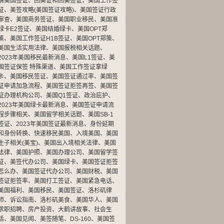
请美国签证
、
回美证和回美签证
、
美国工作签
证
、
美签攻略(美国签证攻略)
、
美国签证行政
审查
、
美国商务签证
、
美国职业移民
、
美国准
绿卡E2签证
、
美国结婚绿卡
、
美国OPT郑
策
、
美国工作签证H1B签证
、
美国OPT郑策
、
美国生活实用法律
、
美国报税相关话题
、
2023年美国移民最新消息
、
美国L1签证
、
美
国签证保签 特殊渠道
、
美国工作签证拿绿
卡
、
美国移民签证
、
美国签证通过率
、
美国签
证申请加急流程
、
美国签证拒签再签
、
美国签
证办理机构公司
、
美国Q1签证
、
政治庇护
、
2023年美国绿卡最新消息
、
美国签证申请流
程步骤相关
、
美国留学相关话题
、
美国SB-1
签证
、
2023年美国签证最新消息
、
身份延期
和身份转换
、
快速移民美国
、
入境美国
、
美国
生子相关(美宝)
、
美国出入境相关法律
、
美国
法律
、
美国护照
、
美国办理公司
、
美国留学签
证
、
美签代办公司
、
美国绿卡
、
美国签证拒签
怎么办
、
美国签证代办公司
、
美国财税
、
美国
签证拒签率
、
美国打工签证
、
美国紧急电话
、
美国福利
、
美国移民
、
美国签证
、
洛杉矶律
师
、
诉讼指南
、
洛杉矶美食
、
美国华人
、
美国
求职招聘
、
房产投资
、
大鹤讲故事
、
社会生
活
、
美国见闻
、
美签随笔
、
DS-160
、
美国签