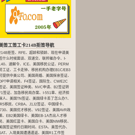
美签工签工卡214B拒签导航
214B拒签
、
RFE
、
超龄和锁龄
、
现在申请美
签什么时候面谈
、
双递交
、
联邦催办令
、
I-
140
、
递解令
、
ICE
、
美国移民公证
、
PERM
劳工证
、
工卡走钟
、
移民机构办理EB1C/EB3
可提供中美公司
、
美国商婚
、
美国探亲签证
、
OPT申请相关
、
F4签证
、
国际生
、
CW/E2C
签证
、
美国签证种类
、
NVC申请
、
B2签证转
F1签证
、
加急移民局办案
、
I-551章
、
经济担
保人
、
美国TN签证
、
美国绿卡丢了怎么办?
、
IR5移民
、
CRBA
、
J1J2签证
、
中国绿卡
、
I730
、
美国优才移民
、
V92签证
、
美国AVR政
策
、
EB2美国绿卡
、
美国EB-1A杰出人才移
民
、
美国红蓝卡
、
美国白卡
、
美国NIW移民
、
美国签证预约日期时间
、
ESTA
、
美签代办
、
SAT
、
入境美国遭遇遣返
、
美国R1工作签