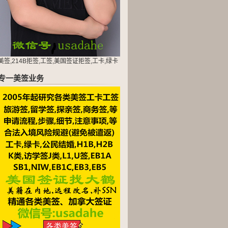
美签,214B拒签,工签,美国签证拒签,工卡,绿卡
专一美签业务