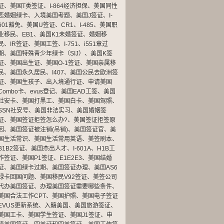
证
、
美国T类签证
、
I-864经济担保
、
美国同性
恋婚姻绿卡
、
入境美国考题
、
美国J签证
、
I-
601豁免
、
美国U签证
、
CR1
、
I-485
、
美国职
业移民
、
EB1
、
美国K1未婚签证
、
婚姻移
民
、
IR签证
、
美国工签
、
I-751
、
i551章过
期
、
美国特殊青少年绿卡（SIJ）
、
美国K签
证
、
美国出生证
、
美国O-1签证
、
美国亲属移
民
、
美国永久居民
、
I407
、
美国公民去欧洲签
证
、
美国生孩子
、
出入境通行证
、
申请美国
Combo卡
、
evus登记
、
美国EAD工签
、
美国
社安卡
、
美国打黑工
、
美国白卡
、
美国驾照
、
SSN社安号
、
美国非法实习
、
美国婚姻签
证
、
美国签证拒签怎么办?
、
美国签证拒签原
因
、
美国签证被注销(吊销)
、
美国签证官
、
美
国生活常识
、
美国生活常用英语
、
美签刷本
、
B1B2签证
、
美国杰出人才
、
I-601A
、
H1B工
作签证
、
美国P1签证
、
E1E2E3
、
美国结婚
证
、
美国绿卡过期
、
美国签证办理
、
美国AS6
绿卡回国问题
、
美国移民V92签证
、
美签公司
代办美国签证
、
办理美国签证需要哪些条件
、
美国合法工作CPT
、
美国护照
、
美国电子签证
EVUS更新系统
、
入籍美国
、
美国旅游签证
、
美国工卡
、
美国学生签证
、
美国J1签证
、
申