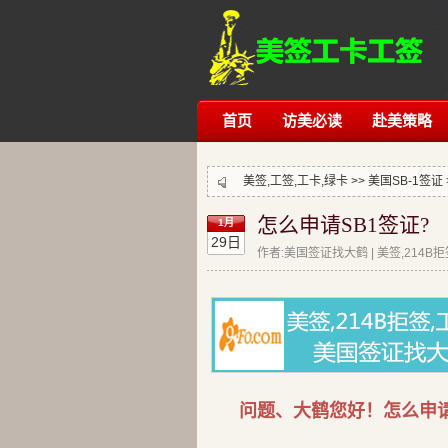
首页
访美必读
赴美策略
美签,工签,工卡,绿卡 >>
美国SB-1签证
怎么申请SB1签证?
1月
29日
作者:美国签证找大鹤 | 美签,214B
问题、大鹤您好！怎么申请