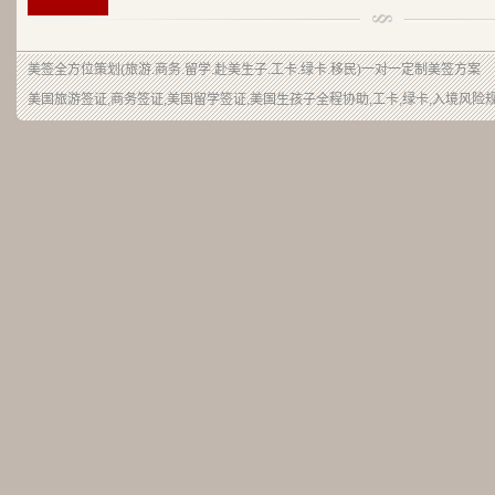
美签
全方位策划(旅游.商务.留学.赴美生子.工卡.绿卡.移民)一对一定制美签方案
美国旅游签证,商务签证,美国留学签证,美国生孩子全程协助,工卡,绿卡,入境风险