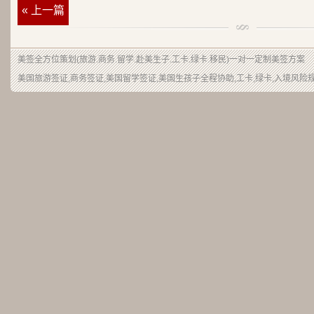
« 上一篇
美签
全方位策划(旅游.商务.留学.赴美生子.工卡.绿卡.移民)一对一定制美签方案
美国旅游签证,商务签证,美国留学签证,美国生孩子全程协助,工卡,绿卡,入境风险