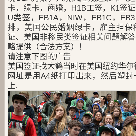
卡，绿卡，商婚，H1B工签，K1签证
U类签，EB1A，NIW，EB1C，E
排，美国公民婚姻绿卡，雇主担保
证、美国非移民类签证相关问题解答
略提供（合法方案）！
请注意下图的广告
美国签证找大鹤当时在美国纽约华尔
网址是用A4纸打印出来，然后塑封
上.