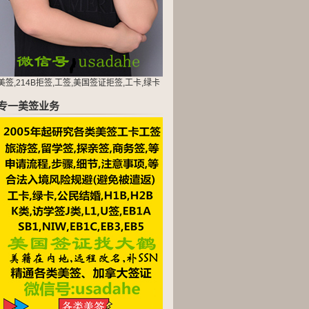
美签,214B拒签,工签,美国签证拒签,工卡,绿卡
专一美签业务