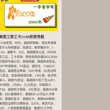
美签工签工卡214B拒签导航
214B拒签
、
RFE
、
超龄和锁龄
、
现在申请美
签什么时候面谈
、
双递交
、
联邦催办令
、
I-
140
、
递解令
、
ICE
、
美国移民公证
、
PERM
劳工证
、
工卡走钟
、
移民机构办理EB1C/EB3
可提供中美公司
、
美国商婚
、
美国探亲签证
、
OPT申请相关
、
F4签证
、
国际生
、
CW/E2C
签证
、
美国签证种类
、
NVC申请
、
B2签证转
F1签证
、
加急移民局办案
、
I-551章
、
经济担
保人
、
美国TN签证
、
美国绿卡丢了怎么办?
、
IR5移民
、
CRBA
、
J1J2签证
、
中国绿卡
、
I730
、
美国优才移民
、
V92签证
、
美国AVR政
策
、
EB2美国绿卡
、
美国EB-1A杰出人才移
民
、
美国红蓝卡
、
美国白卡
、
美国NIW移民
、
美国签证预约日期时间
、
ESTA
、
美签代办
、
SAT
、
入境美国遭遇遣返
、
美国R1工作签