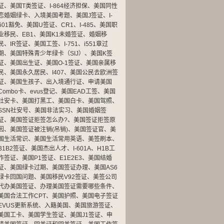
证
、
美国T类签证
、
I-864经济担保
、
美国同性
恋婚姻绿卡
、
入境美国考题
、
美国J签证
、
I-
601豁免
、
美国U签证
、
CR1
、
I-485
、
美国职
业移民
、
EB1
、
美国K1未婚签证
、
婚姻移
民
、
IR签证
、
美国工签
、
I-751
、
i551章过
期
、
美国特殊青少年绿卡（SIJ）
、
美国K签
证
、
美国出生证
、
美国O-1签证
、
美国亲属移
民
、
美国永久居民
、
I407
、
美国公民去欧洲签
证
、
美国生孩子
、
出入境通行证
、
申请美国
Combo卡
、
evus登记
、
美国EAD工签
、
美国
社安卡
、
美国打黑工
、
美国白卡
、
美国驾照
、
SSN社安号
、
美国非法实习
、
美国婚姻签
证
、
美国签证拒签怎么办?
、
美国签证拒签原
因
、
美国签证被注销(吊销)
、
美国签证官
、
美
国生活常识
、
美国生活常用英语
、
美签刷本
、
B1B2签证
、
美国杰出人才
、
I-601A
、
H1B工
作签证
、
美国P1签证
、
E1E2E3
、
美国结婚
证
、
美国绿卡过期
、
美国签证办理
、
美国AS6
绿卡回国问题
、
美国移民V92签证
、
美签公司
代办美国签证
、
办理美国签证需要哪些条件
、
美国合法工作CPT
、
美国护照
、
美国电子签证
EVUS更新系统
、
入籍美国
、
美国旅游签证
、
美国工卡
、
美国学生签证
、
美国J1签证
、
申