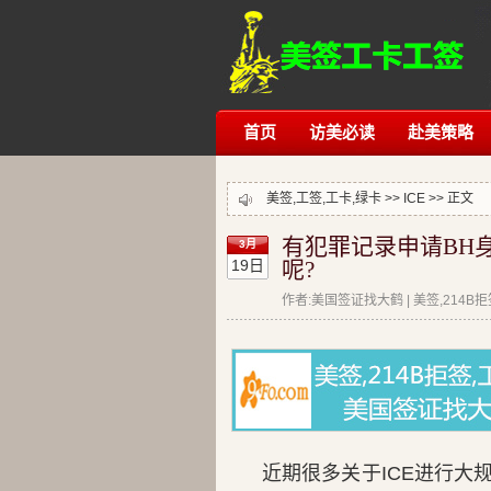
首页
访美必读
赴美策略
美签,工签,工卡,绿卡 >>
ICE
>> 正文
有犯罪记录申请BH身
3月
19日
呢?
作者:美国签证找大鹤 | 美签,214B
近期很多关于ICE进行