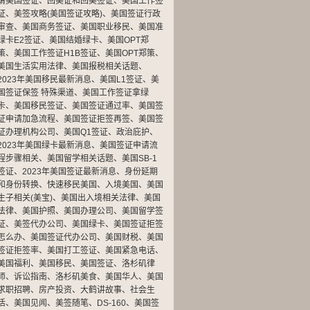
请美国签证
、
回美证和回美签证
、
美国工作签
证
、
美签攻略(美国签证攻略)
、
美国签证行政
审查
、
美国商务签证
、
美国职业移民
、
美国准
绿卡E2签证
、
美国结婚绿卡
、
美国OPT郑
策
、
美国工作签证H1B签证
、
美国OPT郑策
、
美国生活实用法律
、
美国报税相关话题
、
2023年美国移民最新消息
、
美国L1签证
、
美
国签证保签 特殊渠道
、
美国工作签证拿绿
卡
、
美国移民签证
、
美国签证通过率
、
美国签
证申请加急流程
、
美国签证拒签再签
、
美国签
证办理机构公司
、
美国Q1签证
、
政治庇护
、
2023年美国绿卡最新消息
、
美国签证申请流
程步骤相关
、
美国留学相关话题
、
美国SB-1
签证
、
2023年美国签证最新消息
、
身份延期
和身份转换
、
快速移民美国
、
入境美国
、
美国
生子相关(美宝)
、
美国出入境相关法律
、
美国
法律
、
美国护照
、
美国办理公司
、
美国留学签
证
、
美签代办公司
、
美国绿卡
、
美国签证拒签
怎么办
、
美国签证代办公司
、
美国财税
、
美国
签证拒签率
、
美国打工签证
、
美国紧急电话
、
美国福利
、
美国移民
、
美国签证
、
洛杉矶律
师
、
诉讼指南
、
洛杉矶美食
、
美国华人
、
美国
求职招聘
、
房产投资
、
大鹤讲故事
、
社会生
活
、
美国见闻
、
美签随笔
、
DS-160
、
美国签