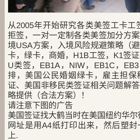
从2005年开始研究各类美签工卡工
拒签，一对一定制各类美签加分方案
境USA方案，入境风险规避策略（
卡，绿卡，商婚，H1B工签，K1签证
U类签，EB1A，NIW，EB1C，E
排，美国公民婚姻绿卡，雇主担保
证、美国非移民类签证相关问题解答
略提供（合法方案）！
请注意下图的广告
美国签证找大鹤当时在美国纽约华尔
网址是用A4纸打印出来，然后塑封
上.