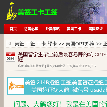
首页
访美必读
赴美策略
美国工卡
美国签证
美签,工签,工卡,绿卡 >>
美国OPT郑策
>> 
美国留学生毕业前后最容易踩的坑:CPT/
6月
06日
题
作者:美国签证找大鹤 | 美签,214B拒签,工签,美国签证拒签,工卡
问题、大鹤您好！我是在美国的