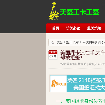
首页
访美必读
赴美策略
美签,工签,工卡,绿卡 >>
美国亲属移民
美国绿卡还在手,为
6月
07日
却被拒签?
作者:美国签证找大鹤 | 美签,214B
一、美国绿卡身份失效