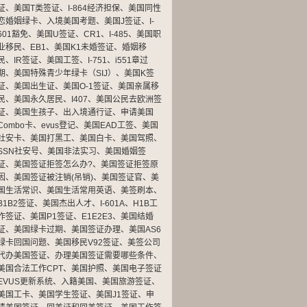
证
、
美国T类签证
、
I-864经济担保
、
美国同性
恋婚姻绿卡
、
入境美国考题
、
美国J签证
、
I-
601豁免
、
美国U签证
、
CR1
、
I-485
、
美国职
业移民
、
EB1
、
美国K1未婚签证
、
婚姻移
民
、
IR签证
、
美国工签
、
I-751
、
i551章过
期
、
美国特殊青少年绿卡（SIJ）
、
美国K签
证
、
美国出生证
、
美国O-1签证
、
美国亲属移
民
、
美国永久居民
、
I407
、
美国公民去欧洲签
证
、
美国生孩子
、
出入境通行证
、
申请美国
Combo卡
、
evus登记
、
美国EAD工签
、
美国
社安卡
、
美国打黑工
、
美国白卡
、
美国驾照
、
SSN社安号
、
美国非法实习
、
美国婚姻签
证
、
美国签证拒签怎么办?
、
美国签证拒签原
因
、
美国签证被注销(吊销)
、
美国签证官
、
美
国生活常识
、
美国生活常用英语
、
美签刷本
、
B1B2签证
、
美国杰出人才
、
I-601A
、
H1B工
作签证
、
美国P1签证
、
E1E2E3
、
美国结婚
证
、
美国绿卡过期
、
美国签证办理
、
美国AS6
绿卡回国问题
、
美国移民V92签证
、
美签公司
代办美国签证
、
办理美国签证需要哪些条件
、
美国合法工作CPT
、
美国护照
、
美国电子签证
EVUS更新系统
、
入籍美国
、
美国旅游签证
、
美国工卡
、
美国学生签证
、
美国J1签证
、
申