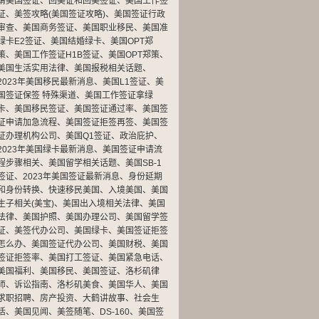
请美国签证
、
回美证和回美签证
、
美国工作签
证
、
美签攻略(美国签证攻略)
、
美国签证行政
审查
、
美国商务签证
、
美国职业移民
、
美国准
绿卡E2签证
、
美国结婚绿卡
、
美国OPT郑
策
、
美国工作签证H1B签证
、
美国OPT郑策
、
美国生活实用法律
、
美国报税相关话题
、
2023年美国移民最新消息
、
美国L1签证
、
美
国签证保签 特殊渠道
、
美国工作签证拿绿
卡
、
美国移民签证
、
美国签证通过率
、
美国签
证申请加急流程
、
美国签证拒签再签
、
美国签
证办理机构公司
、
美国Q1签证
、
政治庇护
、
2023年美国绿卡最新消息
、
美国签证申请流
程步骤相关
、
美国留学相关话题
、
美国SB-1
签证
、
2023年美国签证最新消息
、
身份延期
和身份转换
、
快速移民美国
、
入境美国
、
美国
生子相关(美宝)
、
美国出入境相关法律
、
美国
法律
、
美国护照
、
美国办理公司
、
美国留学签
证
、
美签代办公司
、
美国绿卡
、
美国签证拒签
怎么办
、
美国签证代办公司
、
美国财税
、
美国
签证拒签率
、
美国打工签证
、
美国紧急电话
、
美国福利
、
美国移民
、
美国签证
、
洛杉矶律
师
、
诉讼指南
、
洛杉矶美食
、
美国华人
、
美国
求职招聘
、
房产投资
、
大鹤讲故事
、
社会生
活
、
美国见闻
、
美签随笔
、
DS-160
、
美国签