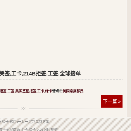
签,工卡,214B拒签,工签,全球接单
B拒签,工签,美国签证拒签,工卡,绿卡
请点击
美国亲属移民
下一篇 »
卡.绿卡.移民)一对一定制美签方案
孩子全程协助,工卡,绿卡,入境风险规避