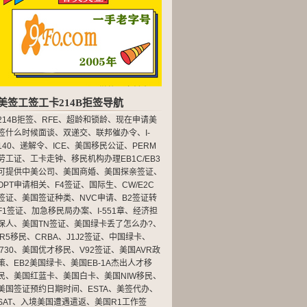
美签工签工卡214B拒签导航
214B拒签
、
RFE
、
超龄和锁龄
、
现在申请美
签什么时候面谈
、
双递交
、
联邦催办令
、
I-
140
、
递解令
、
ICE
、
美国移民公证
、
PERM
劳工证
、
工卡走钟
、
移民机构办理EB1C/EB3
可提供中美公司
、
美国商婚
、
美国探亲签证
、
OPT申请相关
、
F4签证
、
国际生
、
CW/E2C
签证
、
美国签证种类
、
NVC申请
、
B2签证转
F1签证
、
加急移民局办案
、
I-551章
、
经济担
保人
、
美国TN签证
、
美国绿卡丢了怎么办?
、
IR5移民
、
CRBA
、
J1J2签证
、
中国绿卡
、
I730
、
美国优才移民
、
V92签证
、
美国AVR政
策
、
EB2美国绿卡
、
美国EB-1A杰出人才移
民
、
美国红蓝卡
、
美国白卡
、
美国NIW移民
、
美国签证预约日期时间
、
ESTA
、
美签代办
、
SAT
、
入境美国遭遇遣返
、
美国R1工作签