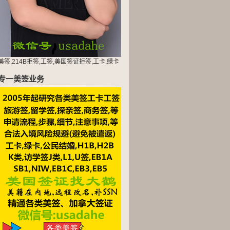
美签,214B拒签,工签,美国签证拒签,工卡,绿卡
专一美签业务