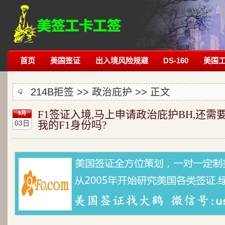
首页
美国签证
出入境风险规避
DS-160
美国
214B拒签
>>
政治庇护
>> 正文
F1签证入境,马上申请政治庇护BH,还需
9月
03日
我的F1身份吗?