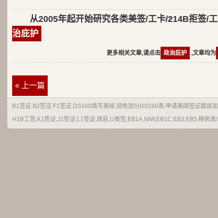
从2005年起开始研究各类美签/工卡/214B拒签/
治庇护
更多相关文章,请点击
政治庇护
,文章均为
« 上一篇
B1签证.B2签证.F1签证.DS160填写奥秘,润色加分DS160表,申请美国签证面
H1B工签,K1签证,J1签证,L1签证,政庇,U类签,EB1A,NIW,EB1C,EB3,EB5