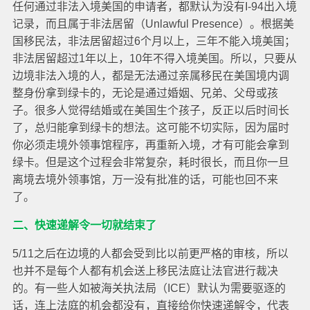
任何通过非法入境美国的申请者，都默认为没有I-94出入境
记录，而且属于非法居留（Unlawful Presence）。根据美
国移民法，非法居留超过6个月以上，三年不能入境美国；
非法居留超过1年以上，10年不得入境美国。所以，只要从
边境非法入境的人，都是无法通过亲属移民在美国境内调
整身份拿到绿卡的，无论是通过婚姻、兄弟、父母或孩
子。很多人觉得结婚或在美国生个孩子，反正以后时间长
了，总归能拿到绿卡的想法。这可能不切实际，因为届时
你必须走境外领事馆程序，再重新入境，才有可能会拿到
绿卡。但是这个过程会非常复杂，耗时很长，而且你一旦
离境去境外领事馆，万一没有批准的话，可能也回不来
了。
二、快速递解令一切就结束了
5/11之后在边境的人都会受到比以前更严格的审核，所以
也并不是每个人都有机会送上移民法庭让法官进行裁决
的。有一些人如被海关执法局（ICE）默认为需要驱逐的
话，连上法庭的机会都没有，直接给你快速递解令，代表