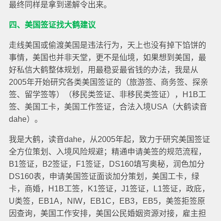
最终同样是拿到递解令出来。
四、美国签证找大鹤建议
走线美国或偷渡美国是违法行为，天上也没有掉下馅饼的
事情，美国也并非天堂，更不是仙境，如果想到美国，最
好私信大鹤整体规划，用最稳妥最省钱的办法，我是从
2005年开始研究各类美国签证的（旅游签、商务签、探亲
签、留学签等）（移民类签证、非移民类签证），H1B工
签、美国工卡，美国工作签证，合法入境USA（大鹤读音
dahe）。
我是大鹤，读音dahe，从2005年起，致力于研究美国签证
全方位策划、入境风险规避；精通申请美签的规范流程，
B1签证，B2签证，F1签证，DS160填写奥秘，润色加分
DS160表，申请美国签证面谈加分策划，美国工卡，绿
卡，商婚，H1B工签，K1签证，J1签证，L1签证，政庇，
U类签，EB1A，NIW，EB1C，EB3，EB5，美签拒签原
因查询，美国工作安排，美国公民婚姻资源对接，雇主担