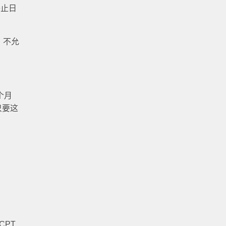
终止日
，不允
个月
只要这
CPT