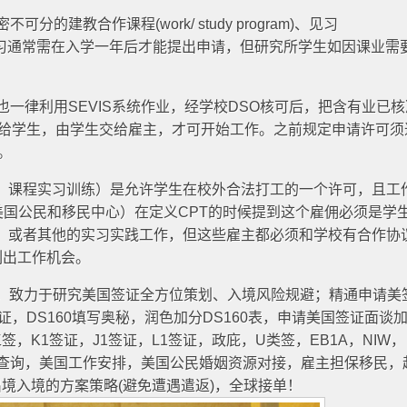
的建教合作课程(work/ study program)、见习
。课程实习通常需在入学一年后才能提出申请，但研究所学生如因课业需
也一律利用SEVIS系统作业，经学校DSO核可后，把含有业已
交给学生，由学生交给雇主，才可开始工作。之前规定申请许可须递
。
cal Training，课程实习训练）是允许学生在校外合法打工的一个许可，且
（美国公民和移民中心）在定义CPT的时候提到这个雇佣必须是学
目，或者其他的实习实践工作，但这些雇主都必须和学校有合作协
列出工作机会。
年起，致力于研究美国签证全方位策划、入境风险规避；精通申请美
签证，DS160填写奥秘，润色加分DS160表，申请美国签证面谈
，K1签证，J1签证，L1签证，政庇，U类签，EB1A，NIW，
原因查询，美国工作安排，美国公民婚姻资源对接，雇主担保移民，
境入境的方案策略(避免遭遇遣返)，全球接单！