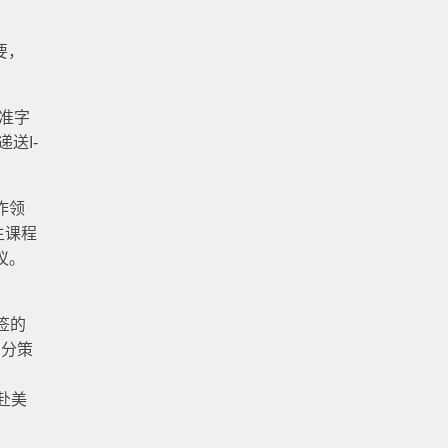
要，
核准字
送I-
工作领
生课程
议。
签的
加分策
赴美