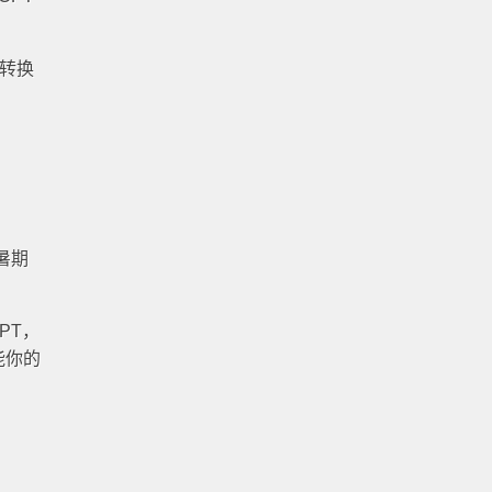
以转换
暑期
PT，
能你的